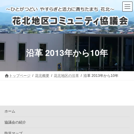
コ
ナ
ン
ビ
テ
ゲ
ン
ー
ツ
シ
へ
ョ
ス
ン
キ
に
ッ
移
沿革 2013年から10年
プ
動
トップページ
花北概要
花北地区の沿革
沿革 2013年から10年
ホーム
協議会の紹介
防災マップ