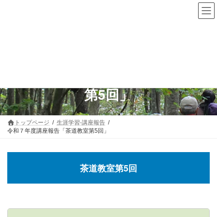
コ
ナ
ン
ビ
テ
ゲ
ン
ー
ツ
シ
へ
ョ
ス
ン
キ
に
令和７年度講座報告「茶道教室
ッ
移
プ
動
第5回」
トップページ
生涯学習-講座報告
令和７年度講座報告「茶道教室第5回」
茶道教室第5回